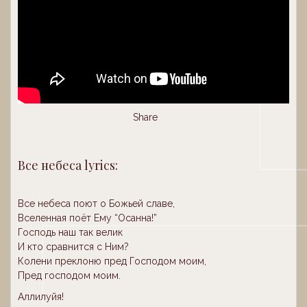
Share
Все небеса lyrics:
Все небеса поют о Божьей славе,
Вселенная поёт Ему “Осанна!”
Господь наш так велик
И кто сравнится с Ним?
Колени преклоню пред Господом моим,
Пред господом моим.
Аллилуйя!