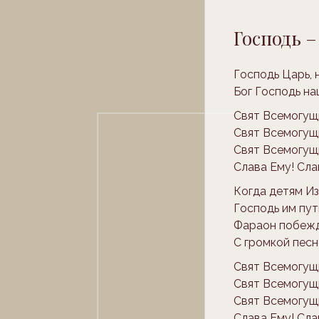
Господь – 
Господь Царь,
Бог Господь н
Свят Всемогущ
Свят Всемогущи
Свят Всемогущ
Слава Ему! Сла
Когда детям Из
Господь им пут
Фараон побежд
С громкой песне
Свят Всемогущ
Свят Всемогущи
Свят Всемогущ
Слава Ему! Сла