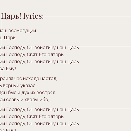
Царь! lyrics:
 наш всемогущий
аш Царь
ий Господь, Он воистину наш Царь
й Господь, Свят Его алтарь.
ий Господь, Он воистину наш Царь
ва Ему!
раиля час исхода настал,
ь верный указал,
ён был и дух их воспрял
й славы и хвалы, ибо,
ий Господь, Он воистину наш Царь
й Господь, Свят Его алтарь.
ий Господь, Он воистину наш Царь
ва Ему!