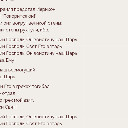
раиля предстал Иерихон,
 “Покорится он!”
и они вокруг великой стены;
и, стены рухнули, ибо,
ий Господь, Он воистину наш Царь
й Господь, Свят Его алтарь.
ий Господь, Он воистину наш Царь
ва Ему!
 наш всемогущий
аш Царь
 Его в грехах погибал,
о отдал
 грех мой взят,
ки Свят!
ий Господь, Он воистину наш Царь
й Господь, Свят Его алтарь.