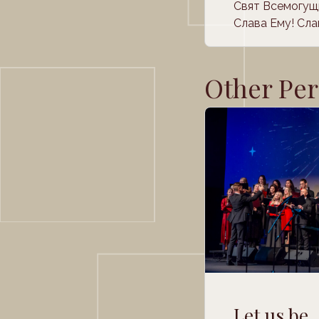
Свят Всемогущ
Слава Ему! Сла
Other Pe
Let us be