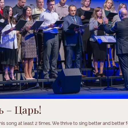
ь – Царь!
s song at least 2 times. We thrive to sing better and better fo