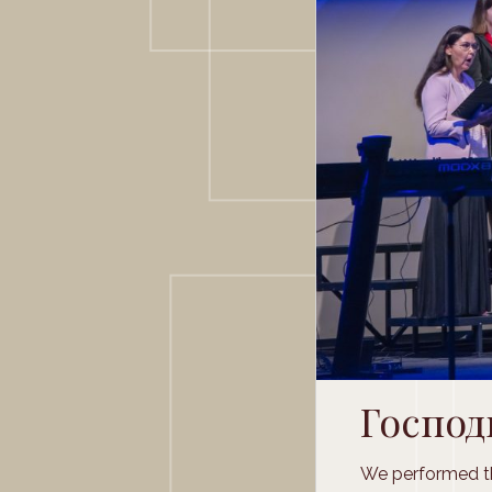
Господ
We performed thi