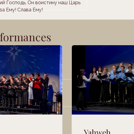
ий Господь, Он воистину наш Царь
ва Ему! Слава Ему!
rformances
Yahweh