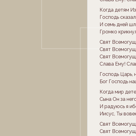
Когда детям Из
Господь сказал:
И семь дней шл
Громко крикнул
Свят Всемогущ
Свят Всемогущи
Свят Всемогущ
Слава Ему! Сла
Господь Царь,
Бог Господь н
Когда мир детей
Сына Он за нег
И радуюсь я ибо
Иисус, Ты вове
Свят Всемогущ
Свят Всемогущи